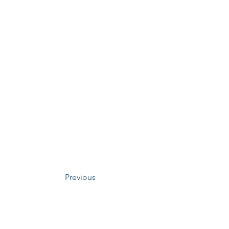
Previous
​Mechabio Group
ero, Iksan-si, Jeollabuk-do, Republic of Korea