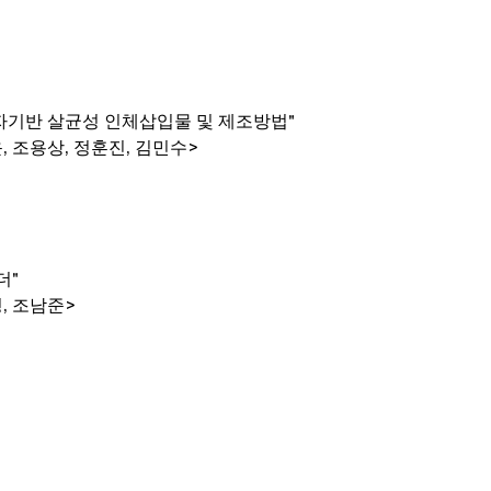
자기반 살균성 인체삽입물 및 제조방법"
, 조용상, 정훈진, 김민수>
더"
, 조남준>
Office : 460, Iksan-da