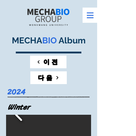
MECHA
BIO
Album
이전
다음
2024
Winter