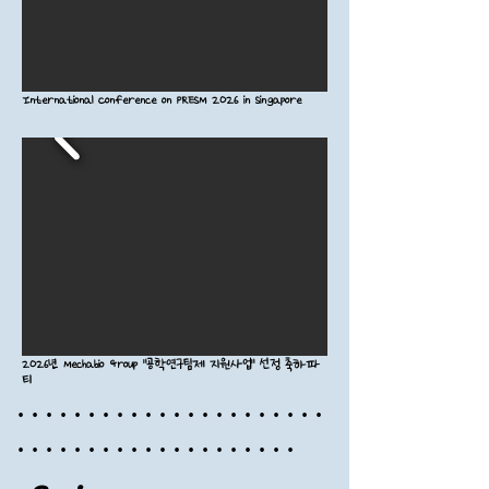
International Conference on PRESM 2026 in Singapore
2026년 Mechabio Group "공학연구팀제 지원사업" 선정 축하파
티
·​ · ​· ​· ​· ·
​ ·
​·
​· ​· ·
​ ·
​·
​· ​· ·
​ ·
​·
​· ​· ·
​ ·
·
​· ​· ·
​ ·
​·
​· ​· ·
​ ·
​·
​· ​· ·
​ ·
​·
​· ​· ·
​ ·